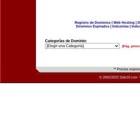
Registro de Dominios
|
Web Hosting
|
D
Dominios Expirados
|
Industrias
|
Indu
Categorías de Dominio:
[Pág. princi
** Precios expre
© 2002/2022 Solo10.com