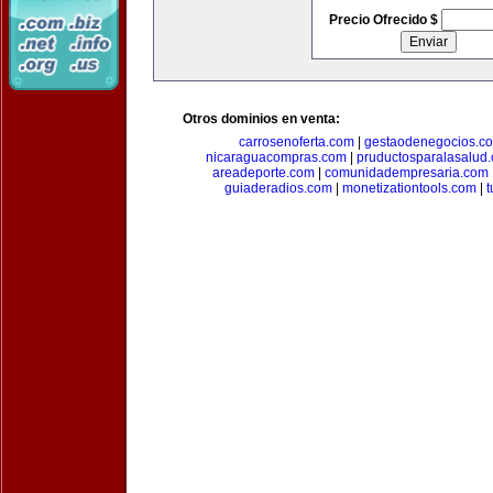
Precio Ofrecido $
Otros dominios en venta:
carrosenoferta.com
|
gestaodenegocios.c
nicaraguacompras.com
|
pruductosparalasalud
areadeporte.com
|
comunidadempresaria.com
guiaderadios.com
|
monetizationtools.com
|
t