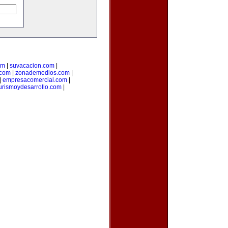
om
|
suvacacion.com
|
.com
|
zonademedios.com
|
|
empresacomercial.com
|
urismoydesarrollo.com
|