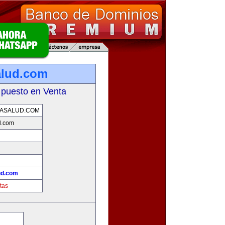
alud.com
 puesto en Venta
ASALUD.COM
d.com
ud.com
tas