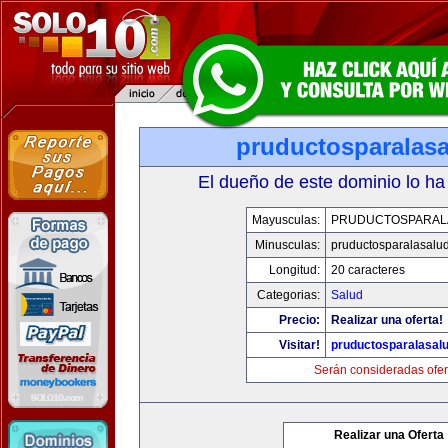
pruductosparalas
El dueño de este dominio lo ha
Mayusculas:
PRUDUCTOSPARAL
Minusculas:
pruductosparalasalu
Longitud:
20 caracteres
Categorias:
Salud
Precio:
Realizar una oferta!
Visitar!
pruductosparalasal
Serán consideradas ofer
Realizar una Oferta