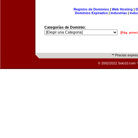
Registro de Dominios
|
Web Hosting
|
D
Dominios Expirados
|
Industrias
|
Indu
Categorías de Dominio:
[Pág. princi
** Precios expre
© 2002/2022 Solo10.com