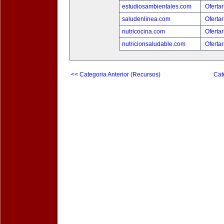
estudiosambientales.com
Ofertar
saludenlinea.com
Ofertar
nutricocina.com
Ofertar
nutricionsaludable.com
Ofertar
<< Categoria Anterior (Recursos)
Cat