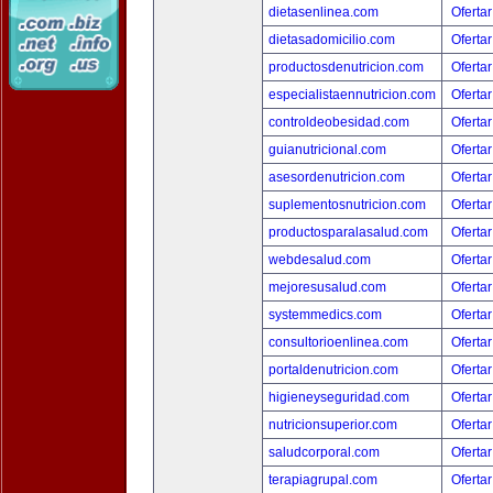
dietasenlinea.com
Ofertar
dietasadomicilio.com
Ofertar
productosdenutricion.com
Ofertar
especialistaennutricion.com
Ofertar
controldeobesidad.com
Ofertar
guianutricional.com
Ofertar
asesordenutricion.com
Ofertar
suplementosnutricion.com
Ofertar
productosparalasalud.com
Ofertar
webdesalud.com
Ofertar
mejoresusalud.com
Ofertar
systemmedics.com
Ofertar
consultorioenlinea.com
Ofertar
portaldenutricion.com
Ofertar
higieneyseguridad.com
Ofertar
nutricionsuperior.com
Ofertar
saludcorporal.com
Ofertar
terapiagrupal.com
Ofertar