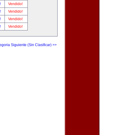
!
Vendido!
!
Vendido!
!
Vendido!
!
Vendido!
egoria Siguiente (Sin Clasificar) >>